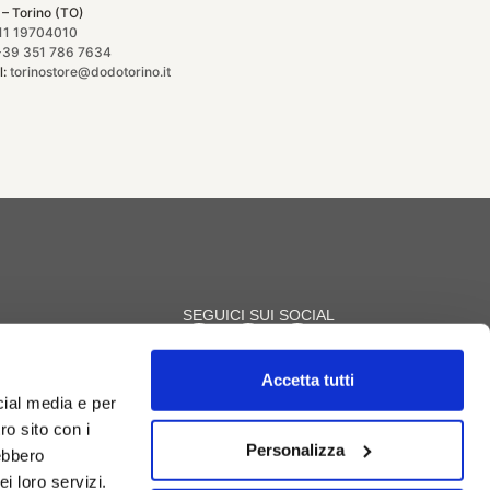
 – Torino (TO)
11 19704010
+39 351 786 7634
l:
torinostore@dodotorino.it
SEGUICI SUI SOCIAL
Accetta tutti
i
cial media e per
ro sito con i
Personalizza
rebbero
i loro servizi.