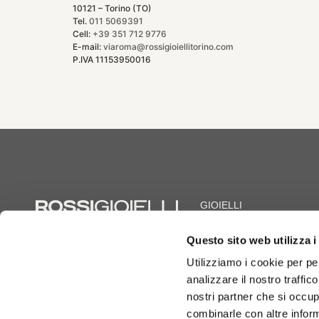
10121 – Torino (TO)
Tel.
011 5069391
Cell:
+39 351 712 9776
E-mail:
viaroma@rossigioiellitorino.com
P.IVA 11153950016
GIOIELLI
Anelli
Bracciali
Iscrizione al REA TO – 1191798
Questo sito web utilizza i
Collane
Capitale sociale 50.000,00
Utilizziamo i cookie per pe
Orecchini
analizzare il nostro traffic
nostri partner che si occup
combinarle con altre inform