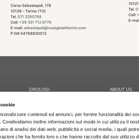
10121
Corso Sebastopoli, 178
Tel.
0
10136 – Torino (TO)
Cell:
Tel.
011 3290768
E-mai
Cell:
+39 351 712 9776
E-mail:
sebastopoli@rossigioiellitorino.com
P.IVA 04768820013
OROLOGI
ABOUT US
Scopri i marchi
Chi siamo
Punti vendita
 cookie
Lavora con no
rsonalizzare contenuti ed annunci, per fornire funzionalità dei so
o. Condividiamo inoltre informazioni sul modo in cui utilizza il nost
ano di analisi dei dati web, pubblicità e social media, i quali pot
azioni che ha fornito loro o che hanno raccolto dal suo utilizzo de