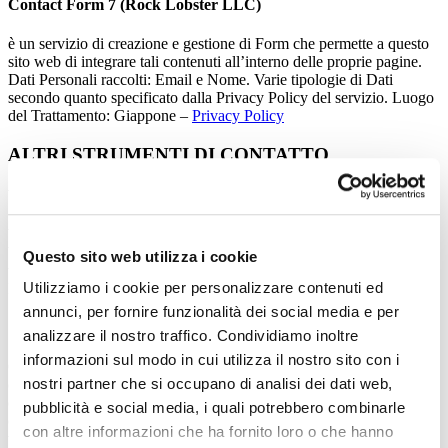
Contact Form 7 (Rock Lobster LLC)
è un servizio di creazione e gestione di Form che permette a questo
sito web di integrare tali contenuti all’interno delle proprie pagine.
Dati Personali raccolti: Email e Nome. Varie tipologie di Dati
secondo quanto specificato dalla Privacy Policy del servizio. Luogo
del Trattamento: Giappone –
Privacy Policy
ALTRI STRUMENTI DI CONTATTO
WhatsApp (WhatsApp Ireland Limited)
WhatsApp è un servizio di messaggistica istantanea fornito da
WhatsApp Ireland Limited. Dati Personali raccolti: numero di
Questo sito web utilizza i cookie
telefono, mail, Dati di utilizzo, Cookie. Luogo del Trattamento:
Utilizziamo i cookie per personalizzare contenuti ed
Irlanda –
Privacy Policy
annunci, per fornire funzionalità dei social media e per
GESTIONE INDIRIZZI EMAIL
analizzare il nostro traffico. Condividiamo inoltre
informazioni sul modo in cui utilizza il nostro sito con i
Questi servizi consentono di gestire un database di contatti email,
nostri partner che si occupano di analisi dei dati web,
contatti telefonici o contatti di qualunque altro tipo, utilizzati per
comunicare con l’Utente. Questi servizi potrebbero inoltre
pubblicità e social media, i quali potrebbero combinarle
consentire di raccogliere Dati relativi alla data e all’ora di
con altre informazioni che ha fornito loro o che hanno
visualizzazione dei messaggi da parte dell’Utente, così come