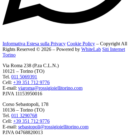
Informativa Estesa sulla Privacy
Cookie Policy
– Copyright All
Rights Reserved © 2026 – Powered by
WhiteLab
Siti Internet
Torino
Via Roma 238 (P.za C.L.N.)
10121 – Torino (TO)
Tel.
011 5069391
Cell:
+39 351 712 9776
E-mail:
viaroma@rossigioiellitorino.com
P.IVA 11153950016
Corso Sebastopoli, 178
10136 – Torino (TO)
Tel.
011 3290768
Cell:
+39 351 712 9776
E-mail:
sebastopoli@rossigioiellitorino.com
P.IVA 04768820013