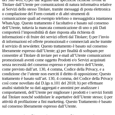
Titolare dall’Utente per comunicazioni di natura informativa relative
ai Servizi dello stesso Titolare, tramite messaggi di posta elettronica
o compilazione del Form contatti e di altri strumenti di
comunicazione quali ad esempio telefono o messaggistica istantanea
WhatsApp. Questo trattamento è facoltativo e basato sul consenso
dell’Utente, tuttavia la mancata comunicazione di uno o più Dati
comporterà l’impossibilità di dare risposta alla richiesta di
informazioni e di fruire dei servizi offerti dal Titolare; f) per l’invio
di informazioni ed offerte promozionali e commerciali anche tramite
il servizio di newsletter. Questo trattamento è basato sul consenso
liberamente espresso dall’Utente; g) per finalità di softspam per
consentire al Titolare di inviare per e-mail all’Utente comunicazioni
promozionali aventi come oggetto Prodotti e/o Servizi acquistati
senza necessità del consenso espresso e preventivo dell’Utente,
come previsto dall’art. 130, 4 comma, Codice della Privacy, e a
condizione che l’utente non eserciti il diritto di opposizione; Questo
trattamento è basato sull’art. 130, 4 comma, del Codice della Privacy
così come novellato dal D.lgs n.101 del 2018; h) per effettuare
analisi statistiche su dati aggregati e anonimi per analizzare i
comportamenti, dell’Utente per migliorare i prodotti e i servizi forniti
dal Titolare nonché soddisfare le aspettative dell’Utente stesso; i) per
attività di profilazione a fini marketing. Questo Trattamento è basato
sul consenso liberamente espresso dall’Utente.