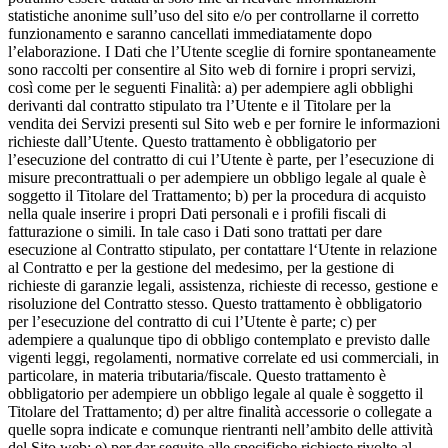
statistiche anonime sull’uso del sito e/o per controllarne il corretto
funzionamento e saranno cancellati immediatamente dopo
l’elaborazione. I Dati che l’Utente sceglie di fornire spontaneamente
sono raccolti per consentire al Sito web di fornire i propri servizi,
così come per le seguenti Finalità: a) per adempiere agli obblighi
derivanti dal contratto stipulato tra l’Utente e il Titolare per la
vendita dei Servizi presenti sul Sito web e per fornire le informazioni
richieste dall’Utente. Questo trattamento è obbligatorio per
l’esecuzione del contratto di cui l’Utente è parte, per l’esecuzione di
misure precontrattuali o per adempiere un obbligo legale al quale è
soggetto il Titolare del Trattamento; b) per la procedura di acquisto
nella quale inserire i propri Dati personali e i profili fiscali di
fatturazione o simili. In tale caso i Dati sono trattati per dare
esecuzione al Contratto stipulato, per contattare l‘Utente in relazione
al Contratto e per la gestione del medesimo, per la gestione di
richieste di garanzie legali, assistenza, richieste di recesso, gestione e
risoluzione del Contratto stesso. Questo trattamento è obbligatorio
per l’esecuzione del contratto di cui l’Utente è parte; c) per
adempiere a qualunque tipo di obbligo contemplato e previsto dalle
vigenti leggi, regolamenti, normative correlate ed usi commerciali, in
particolare, in materia tributaria/fiscale. Questo trattamento è
obbligatorio per adempiere un obbligo legale al quale è soggetto il
Titolare del Trattamento; d) per altre finalità accessorie o collegate a
quelle sopra indicate e comunque rientranti nell’ambito delle attività
del Sito web; e) per dar seguito alle specifiche richieste rivolte al