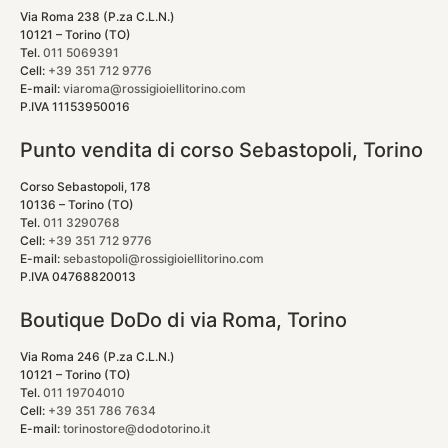
Via Roma 238 (P.za C.L.N.)
10121 – Torino (TO)
Tel.
011 5069391
Cell:
+39 351 712 9776
E-mail:
viaroma@rossigioiellitorino.com
P.IVA 11153950016
Punto vendita di corso Sebastopoli, Torino
Corso Sebastopoli, 178
10136 – Torino (TO)
Tel.
011 3290768
Cell:
+39 351 712 9776
E-mail:
sebastopoli@rossigioiellitorino.com
P.IVA 04768820013
Boutique DoDo di via Roma, Torino
Via Roma 246 (P.za C.L.N.)
10121 – Torino (TO)
Tel.
011 19704010
Cell:
+39 351 786 7634
E-mail:
torinostore@dodotorino.it