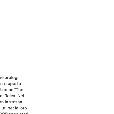
ne orologi
 un rapporto
il nome “The
di Rolex. Nel
on la stessa
uti per la loro
UDOR sono stati