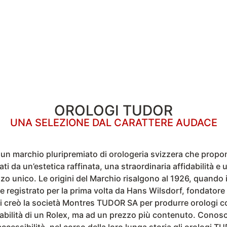
OROLOGI TUDOR
UNA SELEZIONE DAL CARATTERE AUDACE
n marchio pluripremiato di orologeria svizzera che propo
ati da un’estetica raffinata, una straordinaria affidabilità e
zzo unico. Le origini del Marchio risalgono al 1926, quando 
 registrato per la prima volta da Hans Wilsdorf, fondatore 
 creò la società Montres TUDOR SA per produrre orologi c
dabilità di un Rolex, ma ad un prezzo più contenuto. Conosci
ccessibilità, nel corso della loro lunga storia gli orologi T