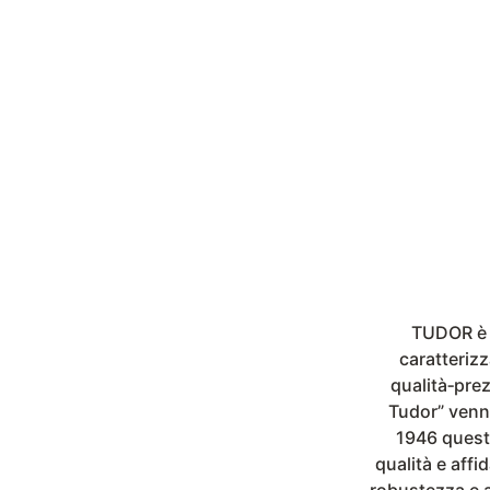
TUDOR è u
caratterizz
qualità‑pre
Tudor” venne
1946 questi
qualità e affi
robustezza e a